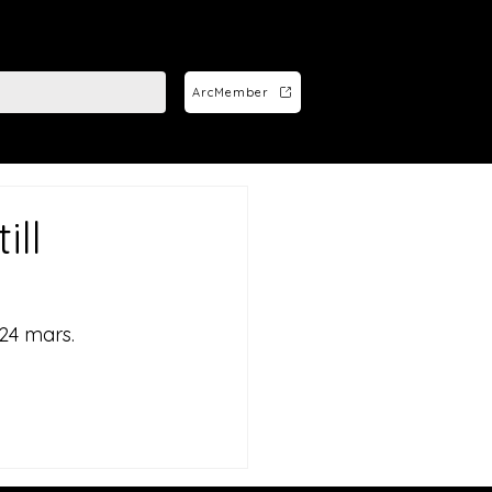
ArcMember
ill
 24 mars.