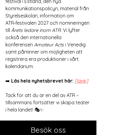
festival i Estland, den nya 
kommunikationspolicyn, material från 
Styrelseskolan, information om 
ATR‑festivalen 2027 och nomineringen 
till 
Årets ledare inom ATR
. Vi lyfter 
också den internationella 
konferensen 
Amateur Acts
 i Venedig 
samt påminner om möjligheten att 
registrera era produktioner i vårt 
kalendarium.
➡️ 
Läs hela nyhetsbrevet här:
[länk]
Tack för att du är en del av ATR – 
tillsammans fortsätter vi skapa teater 
i hela landet! 🎭✨
Besök oss