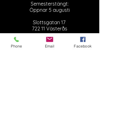
Semesterstängt:
Öppnar 5 augusti
Slottsgatan 17
722 11 Västerås
Org. nr:
879000-2136
Phone
Email
Facebook
Besök butiken
Kontakta oss
021-470 41 60
info@atr.nu
Ö
Växelns öppettider helgfria vardagar:
Månd - torsd: 09:30 - 15:00
Fred: 09:30 - 13:00