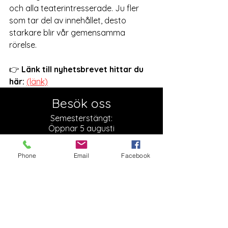
och alla teaterintresserade. Ju fler 
som tar del av innehållet, desto 
starkare blir vår gemensamma 
rörelse.
👉 
Länk till nyhetsbrevet hittar du 
här:
(länk)
Besök oss
Semesterstängt:
Öppnar 5 augusti
Slottsgatan 17
Phone
Email
Facebook
722 11 Västerås
Org. nr:
879000-2136