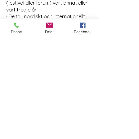
(festival eller forum) vart annat eller
vart tredje år
· Delta i nordiskt och internationellt
samarbete
· Följa utvecklingen när det gäller
Phone
Email
Facebook
tillgänglighet till teater för äldre.
ATRs utbildningskommitté
består av
Torben Sundqvist och Pelle Wistén.