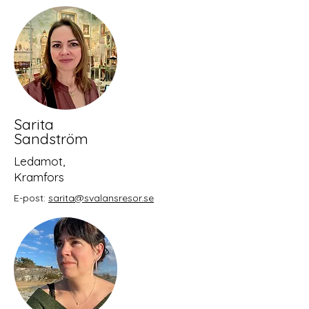
Sarita
Sandström
Ledamot,
Kramfors
E-post:
sarita@svalansresor.se