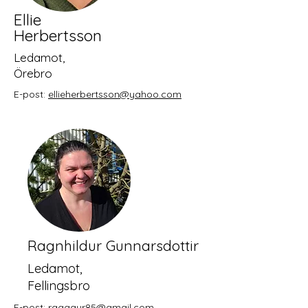
Ellie
Herbertsson
Ledamot,
Örebro
E-post:
ellieherbertsson@yahoo.com
Ragnhildur Gunnarsdottir
Ledamot,
Fellingsbro
E-post:
raggayr85@gmail.com