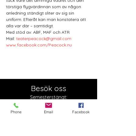
tack vare det dimmiga vädret och den 
törstiga flygvärdinnan som av någon 
anledning ständigt sliter av sig sin 
uniform. Efteråt kan man konstatera att 
alla var där – samtidigt. 
Med stöd av: ABF, MAF och ATR
Mail: 
teaterpeacock@gmail.com
www.facebook.com/Peacock.nu
Besök oss
Semesterstängt:
Öppnar 5 augusti
Phone
Email
Facebook
Slottsgatan 17
722 11 Västerås
Org. nr:
879000-2136