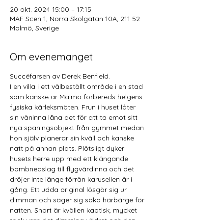
20 okt. 2024 15:00 – 17:15
MAF Scen 1, Norra Skolgatan 10A, 211 52
Malmö, Sverige
Om evenemanget
Succéfarsen av Derek Benfield. 
I en villa i ett välbeställt område i en stad 
som kanske är Malmö förbereds helgens 
fysiska kärleksmöten. Frun i huset låter 
sin väninna låna det för att ta emot sitt 
nya spaningsobjekt från gymmet medan 
hon själv planerar sin kväll och kanske 
natt på annan plats. Plötsligt dyker 
husets herre upp med ett klängande 
bombnedslag till flygvärdinna och det 
dröjer inte länge förrän karusellen är i 
gång. Ett udda original lösgör sig ur 
dimman och säger sig söka härbärge för 
natten. Snart är kvällen kaotisk, mycket 