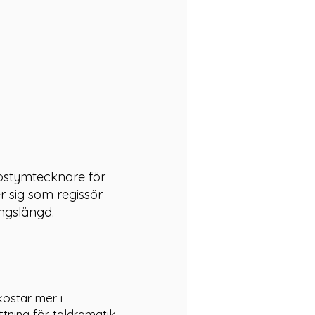
ostymtecknare för
r sig som regissör
ingslängd.
kostar mer i
tning för taldramatik