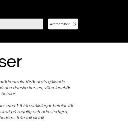
ArcMember
ser
matörkontrakt förändrats gällande
 på den danska kursen, vilket innebär
betalar.
er med 1-5 föreställningar betalar för
rskott på royalty och orkesterhyra,
ms från fall till fall.