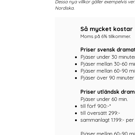
Dessa nya villkor gäller exempelvis v
Nordiska.
Så mycket kostar 
Moms på 6% tillkommer.
Priser svensk dramat
Pjäser under 30 minuter
Pjäser mellan 30-60 min
Pjäser mellan 60-90 min
Pjäser över 90 minuter 1
Priser utländsk dram
Pjäser under 60 min.
till förf 900:-*
till översätt 299:-
sammanlagt 1.199:- per 
Pjäser mellan 60-90 mi