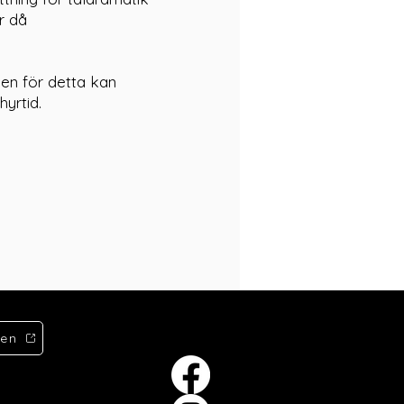
r då
den för detta kan
yrtid.
ken