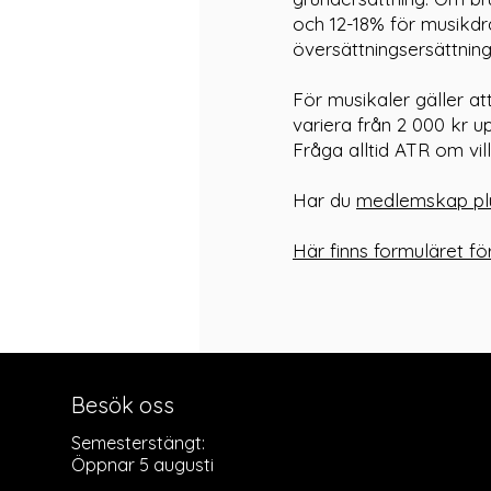
och 12-18% för musikd
översättningsersättning
För musikaler gäller a
variera från 2 000 kr u
Fråga alltid ATR om vil
Har du
medlemskap pl
Här finns formuläret f
Besök oss
Semesterstängt:
Öppnar 5 augusti