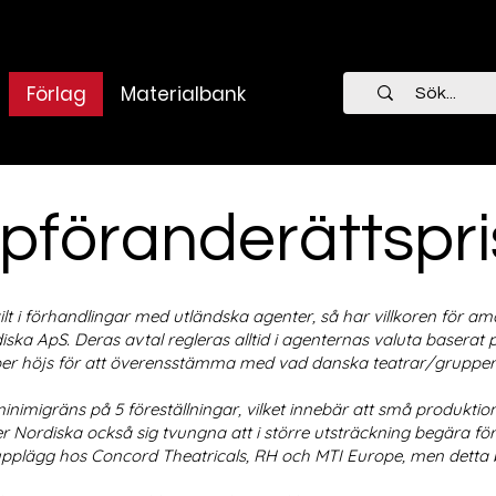
Förlag
Materialbank
pföranderättspri
lt i förhandlingar med utländska agenter, så har villkoren för a
iska ApS. Deras avtal regleras alltid i agenternas valuta baserat
per höjs för att överensstämma med vad danska teatrar/grupper 
inimigräns på 5 föreställningar, vilket innebär att små produktion
er Nordiska också sig tvungna att i större utsträckning begära fö
plägg hos Concord Theatricals, RH och MTI Europe, men detta bedö