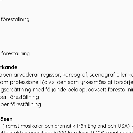
föreställning
föreställning
erkande
en arvoderar regissör, koreograf, scenograf eller k
som professionell (d.v.s. den som yrkesmässigt försörje
ingsersättning med följande belopp, oavsett föreställn
 per föreställning
- per föreställning
jäsen
er (främst musikaler och dramatik från England och USA) 
ttointäkten överstiger 5.000 kr räknas 9-10% royaltyersät