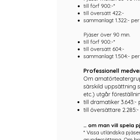
till förf 900:-*
till översätt 422:-
sammanlagt 1.322:- per 
Pjäser över 90 min.
till förf 900:-*
till översätt 604:-
sammanlagt 1.504:- per 
Professionell medv
Om amatörteatergrupp
särskild uppsättning 
etc.) utgår föreställn
till dramatiker 3
.643
:-
till översättare 2.285:
… om man vill spela p
* Vissa utländska pjäs
grundersättning. Om bru