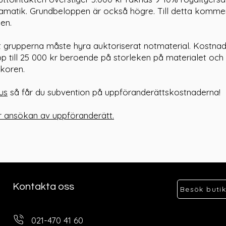
ramatik. Grundbeloppen är också högre. Till detta komme
en.
tt grupperna måste hyra auktoriserat notmaterial. Kostna
pp till 25 000 kr beroende på storleken på materialet och h
lkoren.
us
så får du subvention på uppföranderättskostnaderna!
ör ansökan av uppföranderätt.
Kontakta oss
Besök buti
021-470 41 60