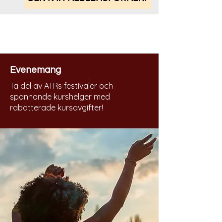
Medlemsförmåner
Evenemang
Ta del av ATRs festivaler och
spännande kurshelger med
rabatterade kursavgifter!