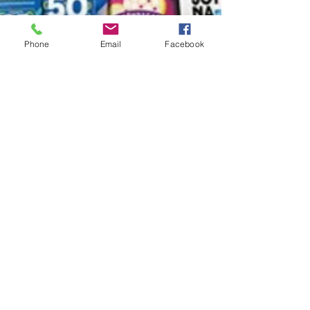
Phone
Email
Facebook
Allmänt produktionsstöd
Möjlighet til allmänt produktionsstöd
för icke uppföranderättsbelagda
produktioner, egenskapat material
samt klassiker (som är fria från
uppföranderätt).