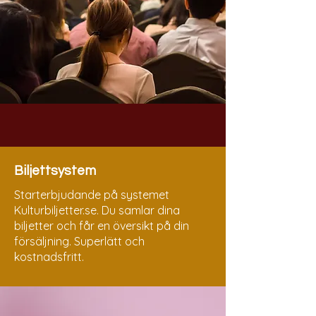
Biljettsystem
Starterbjudande på systemet
Kulturbiljetter.se. Du samlar dina
biljetter och får en översikt på din
försäljning. Superlätt och
kostnadsfritt.