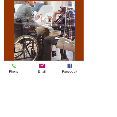
Phone
Email
Facebook
Besök oss
Semesterstängt:
Öppnar 5 augusti
Slottsgatan 17
722 11 Västerås