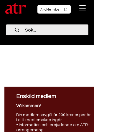
ArcMember
Enskild medlem
Välkommen!
Din medlemsavgift är 200 kronor per år.
I ditt medlemskap ingår:
• Information och erbjudande om ATR-
arrangemang