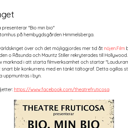
get
 presenterar "Bio min bio"
 utomhus på hembygdsgården Himmelsberga. 
ärldskriget över och det möjliggjordes mer tid åt 
nöjen.Film
 
en o Råsunda och Mauritz Stiller rekryterades till Hollywood.
iv marknad i att starta filmverksamhet och startar "Lauduram
 snart blir konkurrens med en tänkt tältograf. Detta ogillas s
a uppmuntras i byn.
etter: 
https://www.facebook.com/theatrefruticosa