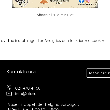
Affisch till "Bio min Bio"
 dina inställningar för Analytics och funktionella cookies.
Kontakta oss
Besök buti
021-470 41 60
info@atr.nu
Ö
Växelns öppettider helgfria vardagar:
Månd - torsd: 09:30 - 15:00