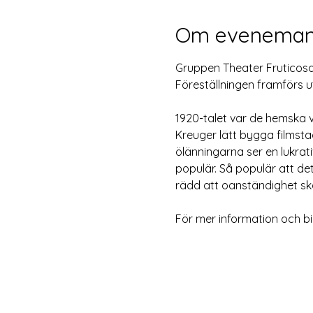
Om eveneman
Gruppen Theater Fruticosa
Föreställningen framförs
1920-talet var de hemska v
Kreuger lätt bygga filmstad
ölänningarna ser en lukrat
populär. Så populär att det
rädd att oanständighet sk
För mer information och bilj