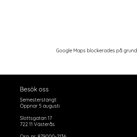
Google Maps blockerades på grund av
Besök oss
Semesterstängt:
Öppnar 5 augusti
Slottsgatan 17
722 11 Västerås
Org. nr: 879000-2136