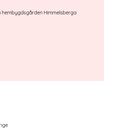
å hembygdsgården Himmelsberga
rige