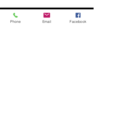
Besök oss
Phone
Email
Facebook
Semesterstängt:
Öppnar 5 augusti
Slottsgatan 17
722 11 Västerås
Org. nr:
879000-2136
Besök butiken
Kontakta oss
021-470 41 60
info@atr.nu
Ö
Växelns öppettider helgfria vardagar: