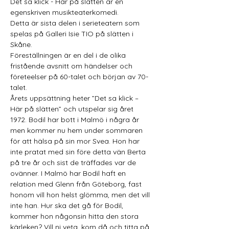
Det sa klick - Här på slätten är en 
egenskriven musikteaterkomedi. 
Detta är sista delen i serieteatern som 
spelas på Galleri Isie TIO på slätten i 
Skåne. 
Föreställningen är en del i de olika 
fristående avsnitt om händelser och 
företeelser på 60-talet och början av 70-
talet. 
Årets uppsättning heter ”Det sa klick – 
Här på slätten” och utspelar sig året 
1972. Bodil har bott i Malmö i några år 
men kommer nu hem under sommaren 
för att hälsa på sin mor Svea. Hon har 
inte pratat med sin före detta vän Berta 
på tre år och sist de träffades var de 
ovänner. I Malmö har Bodil haft en 
relation med Glenn från Göteborg, fast 
honom vill hon helst glömma, men det vill 
inte han. Hur ska det gå för Bodil, 
kommer hon någonsin hitta den stora 
kärleken? Vill ni veta, kom då och titta på 