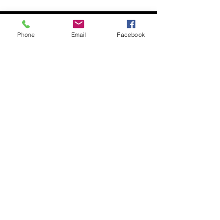
Besök oss
Phone
Email
Facebook
Semesterstängt:
Öppnar 5 augusti
Slottsgatan 17
722 11 Västerås
Org. nr:
879000-2136
Besök butiken
Kontakta oss
021-470 41 60
info@atr.nu
Ö
Växelns öppettider helgfria vardagar: