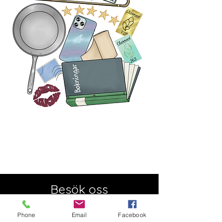
Besök oss
Semesterstängt:
Öppnar 5 augusti
Phone
Email
Facebook