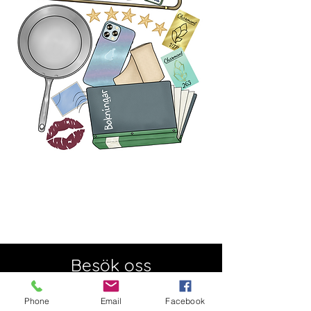
Besök oss
Semesterstängt:
Öppnar 5 augusti
Phone
Email
Facebook