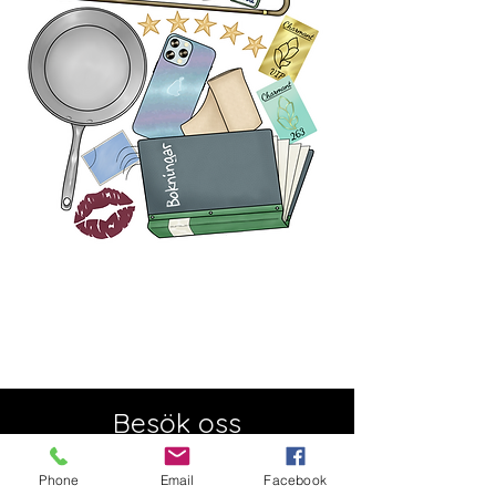
Besök oss
Semesterstängt:
Öppnar 5 augusti
Phone
Email
Facebook