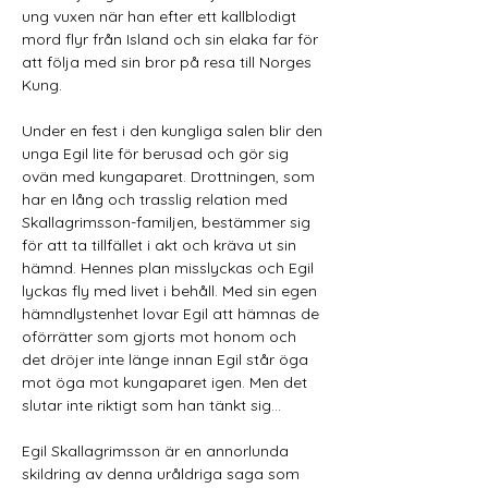
ung vuxen när han efter ett kallblodigt 
mord flyr från Island och sin elaka far för 
att följa med sin bror på resa till Norges 
Kung. 
Under en fest i den kungliga salen blir den 
unga Egil lite för berusad och gör sig 
ovän med kungaparet. Drottningen, som 
har en lång och trasslig relation med 
Skallagrimsson-familjen, bestämmer sig 
för att ta tillfället i akt och kräva ut sin 
hämnd. Hennes plan misslyckas och Egil 
lyckas fly med livet i behåll. Med sin egen 
hämndlystenhet lovar Egil att hämnas de 
oförrätter som gjorts mot honom och 
det dröjer inte länge innan Egil står öga 
mot öga mot kungaparet igen. Men det 
slutar inte riktigt som han tänkt sig… 
Egil Skallagrimsson är en annorlunda 
skildring av denna uråldriga saga som 