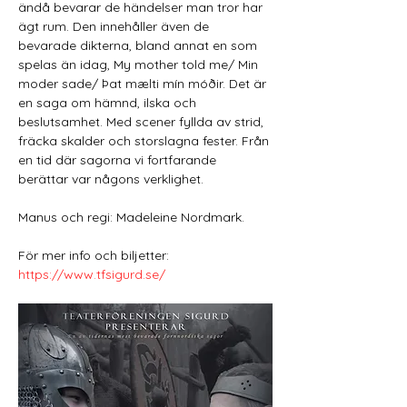
ändå bevarar de händelser man tror har 
ägt rum. Den innehåller även de 
bevarade dikterna, bland annat en som 
spelas än idag, My mother told me/ Min 
moder sade/ Þat mælti mín móðir. Det är 
en saga om hämnd, ilska och 
beslutsamhet. Med scener fyllda av strid, 
fräcka skalder och storslagna fester. Från 
en tid där sagorna vi fortfarande 
berättar var någons verklighet. 
Manus och regi: Madeleine Nordmark.
För mer info och biljetter: 
https://www.tfsigurd.se/