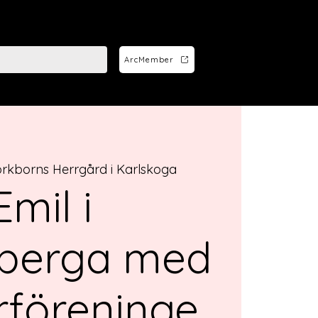
ArcMember
örkborns Herrgård i Karlskoga
Emil i
berga med
rföreninge