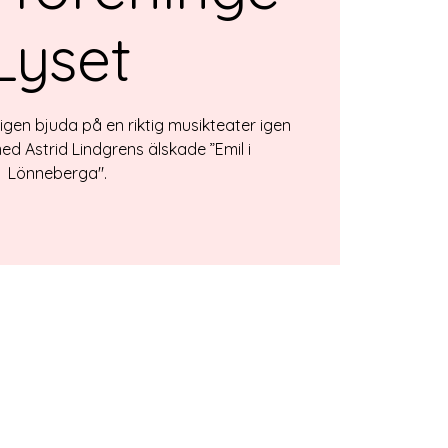
Lyset
igen bjuda på en riktig musikteater igen
med Astrid Lindgrens älskade ”Emil i
Lönneberga".