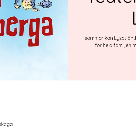
I sommar kan Lyset äntl
för hela familjen 
lskoga