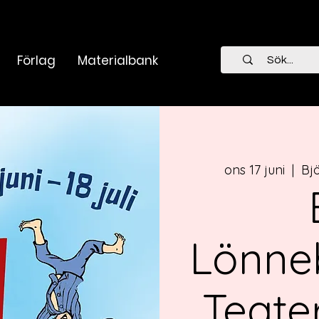
Förlag
Materialbank
ons 17 juni
  |  
Bj
Lönne
Teate