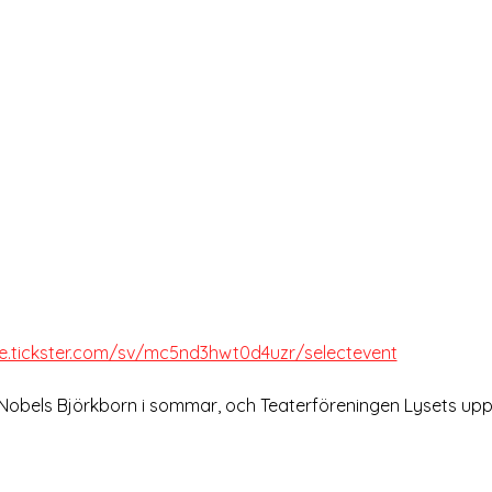
re.tickster.com/sv/mc5nd3hwt0d4uzr/selectevent
 Nobels Björkborn i sommar, och Teaterföreningen Lysets upps