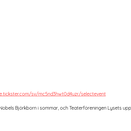
re.tickster.com/sv/mc5nd3hwt0d4uzr/selectevent
 Nobels Björkborn i sommar, och Teaterföreningen Lysets upps