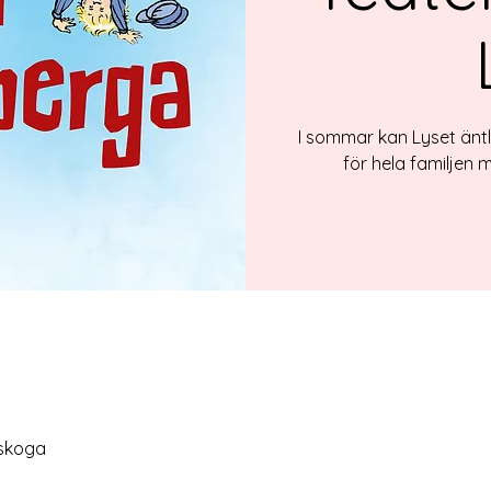
I sommar kan Lyset äntl
för hela familjen 
lskoga