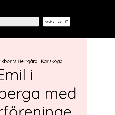
ArcMember
rkborns Herrgård i Karlskoga
Emil i
berga med
rföreninge