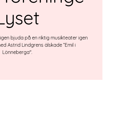
Lyset
igen bjuda på en riktig musikteater igen
med Astrid Lindgrens älskade ”Emil i
Lönneberga".