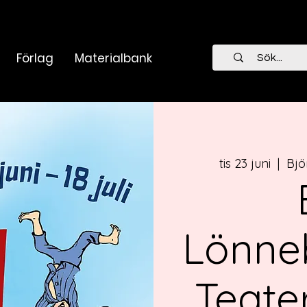
Förlag
Materialbank
tis 23 juni
  |  
Bjö
Lönne
Teate