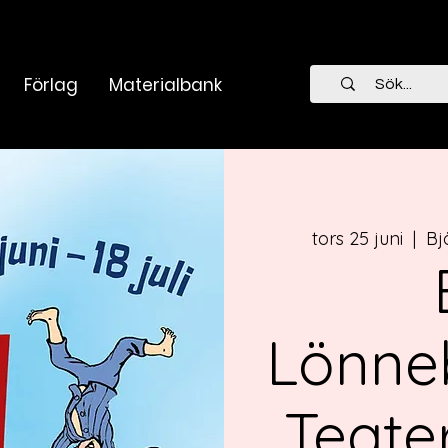
Förlag
Materialbank
tors 25 juni
  |  
Bj
Lönne
Teate