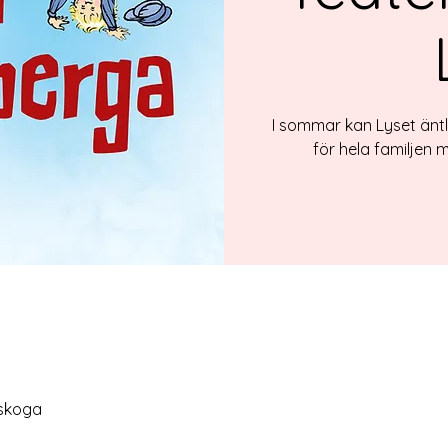
I sommar kan Lyset äntl
för hela familjen 
lskoga