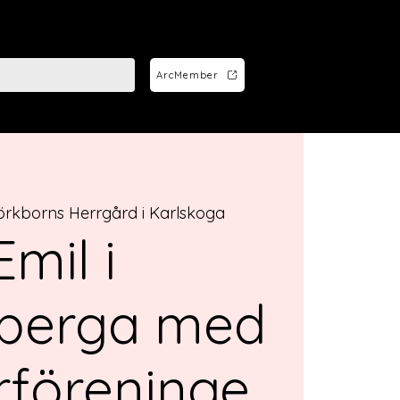
ArcMember
örkborns Herrgård i Karlskoga
Emil i
berga med
rföreninge