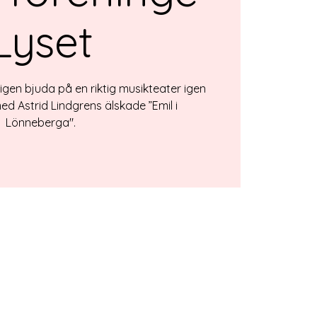
Lyset
igen bjuda på en riktig musikteater igen
med Astrid Lindgrens älskade ”Emil i
Lönneberga".