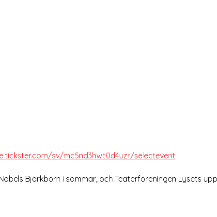
re.tickster.com/sv/mc5nd3hwt0d4uzr/selectevent
 Nobels Björkborn i sommar, och Teaterföreningen Lysets upps