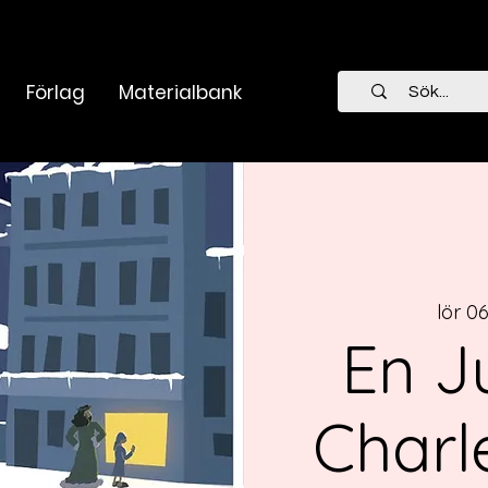
Förlag
Materialbank
lör 0
En J
Charl