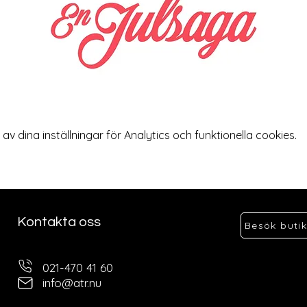
 dina inställningar för Analytics och funktionella cookies.
Kontakta oss
Besök buti
021-470 41 60
info@atr.nu
Ö