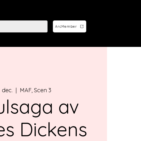
ArcMember
6 dec.
  |  
MAF, Scen 3
ulsaga av
es Dickens