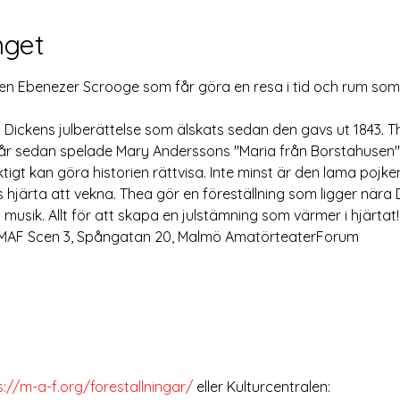
get
n Ebenezer Scrooge som får göra en resa i tid och rum som f
 Dickens julberättelse som älskats sedan den gavs ut 1843. T
år sedan spelade Mary Anderssons "Maria från Borstahusen", 
igt kan göra historien rättvisa. Inte minst är den lama pojken "
hjärta att vekna. Thea gör en föreställning som ligger nära D
usik. Allt för att skapa en julstämning som värmer i hjärtat!
å MAF Scen 3, Spångatan 20, Malmö AmatörteaterForum 
s://m-a-f.org/forestallningar/
 eller Kulturcentralen: 