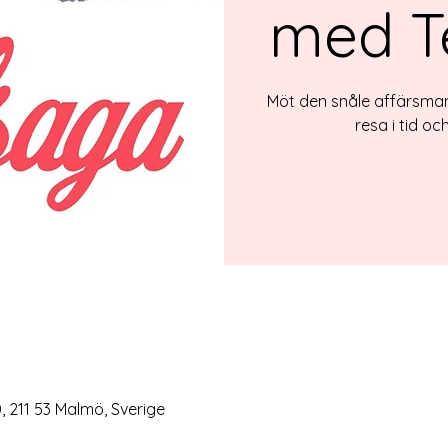
med T
Möt den snåle affärsma
resa i tid o
 211 53 Malmö, Sverige