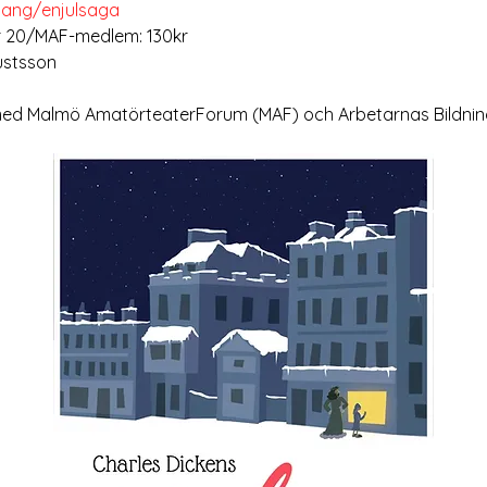
mang/enjulsaga
r 20/MAF-medlem: 130kr 
ustsson 
med Malmö AmatörteaterForum (MAF) och Arbetarnas Bildnin