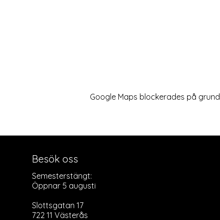
Google Maps blockerades på grund av
Besök oss
Semesterstängt:
Öppnar 5 augusti
Slottsgatan 17
722 11 Västerås