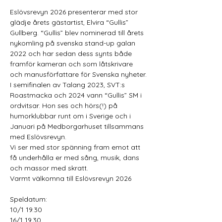
Eslövsrevyn 2026 presenterar med stor 
glädje årets gästartist, Elvira “Gullis” 
Gullberg. “Gullis” blev nominerad till årets 
nykomling på svenska stand-up galan 
2022 och har sedan dess synts både 
framför kameran och som låtskrivare 
och manusförfattare för Svenska nyheter. 
I semifinalen av Talang 2023, SVT:s 
Roastmacka och 2024 vann “Gullis” SM i 
ordvitsar. Hon ses och hörs(!) på 
humorklubbar runt om i Sverige och i 
Januari på Medborgarhuset tillsammans 
med Eslövsrevyn. 
Vi ser med stor spänning fram emot att 
få underhålla er med sång, musik, dans 
och massor med skratt. 
Varmt välkomna till Eslövsrevyn 2026
Speldatum:
10/1 19.30 
16/1 19.30 