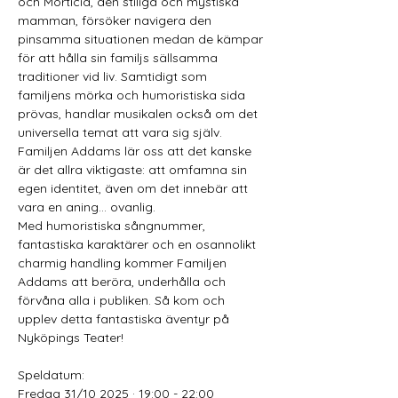
och Morticia, den stiliga och mystiska 
mamman, försöker navigera den 
pinsamma situationen medan de kämpar 
för att hålla sin familjs sällsamma 
traditioner vid liv. Samtidigt som 
familjens mörka och humoristiska sida 
prövas, handlar musikalen också om det 
universella temat att vara sig själv. 
Familjen Addams lär oss att det kanske 
är det allra viktigaste: att omfamna sin 
egen identitet, även om det innebär att 
vara en aning… ovanlig. 
Med humoristiska sångnummer, 
fantastiska karaktärer och en osannolikt 
charmig handling kommer Familjen 
Addams att beröra, underhålla och 
förvåna alla i publiken. Så kom och 
upplev detta fantastiska äventyr på 
Nyköpings Teater! 
Speldatum:
Fredag 31/10 2025 · 19:00 - 22:00 