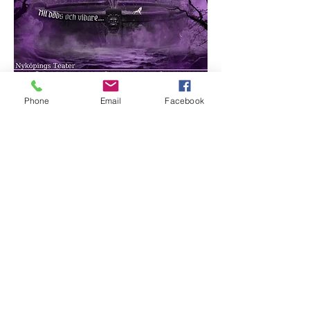
Phone
Email
Facebook
Besök oss
Semesterstängt:
Öppnar 5 augusti
Slottsgatan 17
722 11 Västerås