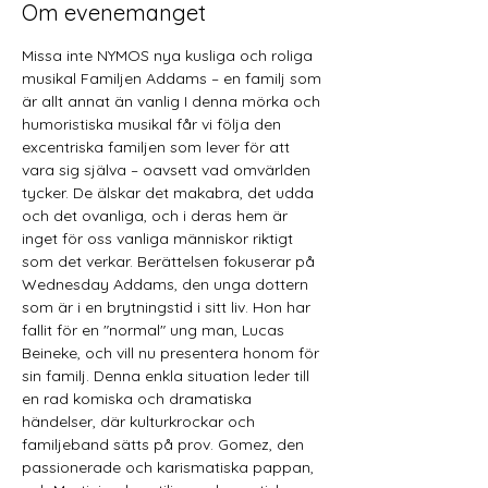
Om evenemanget
Missa inte NYMOS nya kusliga och roliga 
musikal Familjen Addams – en familj som 
är allt annat än vanlig I denna mörka och 
humoristiska musikal får vi följa den 
excentriska familjen som lever för att 
vara sig själva – oavsett vad omvärlden 
tycker. De älskar det makabra, det udda 
och det ovanliga, och i deras hem är 
inget för oss vanliga människor riktigt 
som det verkar. Berättelsen fokuserar på 
Wednesday Addams, den unga dottern 
som är i en brytningstid i sitt liv. Hon har 
fallit för en "normal" ung man, Lucas 
Beineke, och vill nu presentera honom för 
sin familj. Denna enkla situation leder till 
en rad komiska och dramatiska 
händelser, där kulturkrockar och 
familjeband sätts på prov. Gomez, den 
passionerade och karismatiska pappan, 