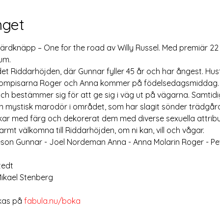
get
ärdknäpp – One for the road av Willy Russel. Med premiär 22 
um. 
t Riddarhöjden, där Gunnar fyller 45 år och har ångest. Hustr
mpisarna Roger och Anna kommer på födelsedagsmiddag. G
ch bestämmer sig för att ge sig i väg ut på vägarna. Samtidig
en mystisk marodör i området, som har slagit sönder trädgår
ar med färg och dekorerat dem med diverse sexuella attribu
mt välkomna till Riddarhöjden, om ni kan, vill och vågar. 
geson Gunnar - Joel Nordeman Anna - Anna Molarin Roger - Pe
tedt 
ikael Stenberg 
kas på 
fabula.nu/boka