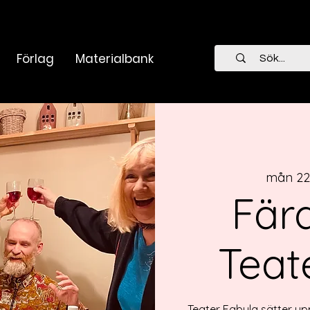
Förlag
Materialbank
mån 22 
Fär
Teat
Teater Fabula sätter up