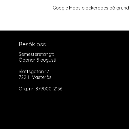
Google Maps blockerades på grund av
Besök oss
Semesterstängt:
Öppnar 5 augusti
Slottsgatan 17
722 11 Västerås
Org. nr: 879000-2136