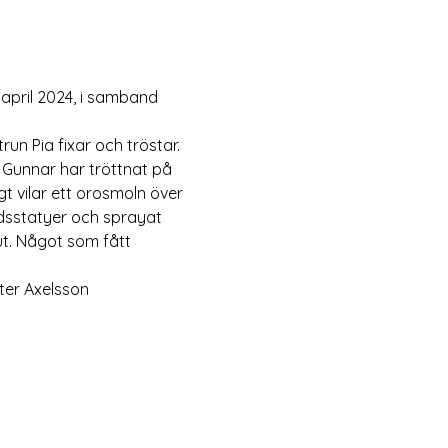
april 2024, i samband 
un Pia fixar och tröstar. 
unnar har tröttnat på 
t vilar ett orosmoln över 
dsstatyer och sprayat 
t. Något som fått 
ter Axelsson 