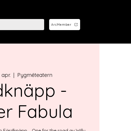
ArcMember
apr.
  |  
Pygméteatern
dknäpp -
er Fabula
p Färdknäpp – One for the road av Willy