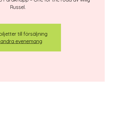
Russel.
iljetter till försäljning
 andra evenemang