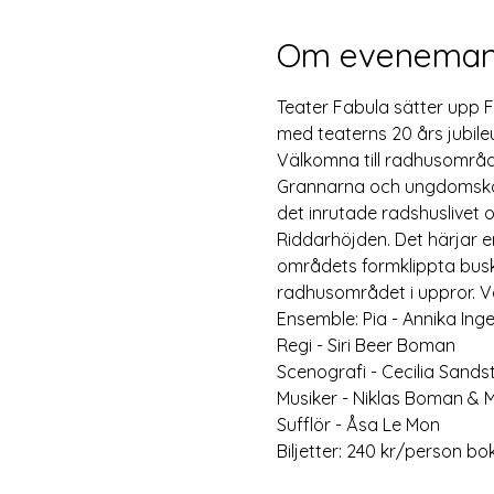
Om eveneman
Teater Fabula sätter upp F
med teaterns 20 års jubile
Välkomna till radhusområde
Grannarna och ungdomsko
det inrutade radshuslivet o
Riddarhöjden. Det härjar 
områdets formklippta busk
radhusområdet i uppror. Var
Ensemble: Pia - Annika In
Regi - Siri Beer Boman 
Scenografi - Cecilia Sands
Musiker - Niklas Boman & M
Sufflör - Åsa Le Mon 
Biljetter: 240 kr/person bo