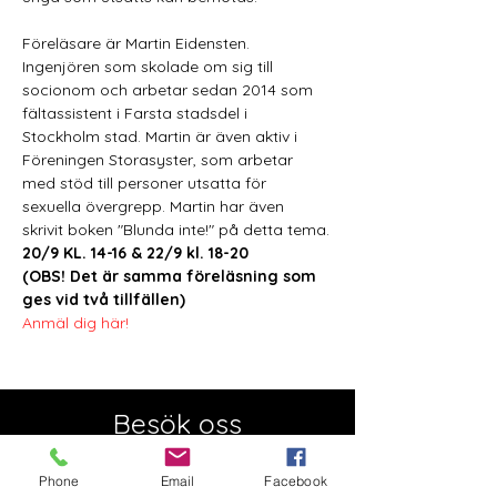
Föreläsare är Martin Eidensten. 
Ingenjören som skolade om sig till 
socionom och arbetar sedan 2014 som 
fältassistent i Farsta stadsdel i 
Stockholm stad. Martin är även aktiv i 
Föreningen Storasyster, som arbetar 
med stöd till personer utsatta för 
sexuella övergrepp. Martin har även 
skrivit boken "Blunda inte!" på detta tema.
20/9 KL. 14-16 & 22/9 kl. 18-20 
(OBS! Det är samma föreläsning som 
ges vid två tillfällen)
Anmäl dig här!
Besök oss
Semesterstängt:
Öppnar 5 augusti
Phone
Email
Facebook