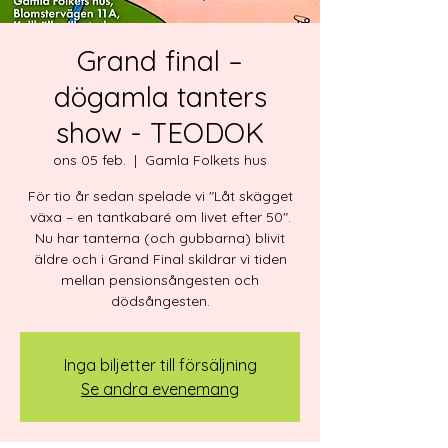
Grand final –
dögamla tanters
show - TEODOK
ons 05 feb.
  |  
Gamla Folkets hus
För tio år sedan spelade vi "Låt skägget
växa – en tantkabaré om livet efter 50".
Nu har tanterna (och gubbarna) blivit
äldre och i Grand Final skildrar vi tiden
mellan pensionsångesten och
dödsångesten.
Inga biljetter till försäljning
Se andra evenemang