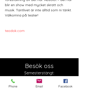
blir en show med mycket skratt och 
musik. Tantlivet är inte alltid som ni tänkt. 
Välkomna på teater!
teodok.com
Besök oss
Semesterstängt:
Öppnar 5 augusti
Phone
Email
Facebook
Slottsgatan 17
722 11 Västerås
Org. nr:
879000-2136