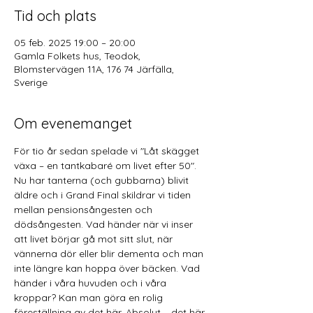
Tid och plats
05 feb. 2025 19:00 – 20:00
Gamla Folkets hus, Teodok,
Blomstervägen 11A, 176 74 Järfälla,
Sverige
Om evenemanget
För tio år sedan spelade vi "Låt skägget 
växa – en tantkabaré om livet efter 50". 
Nu har tanterna (och gubbarna) blivit 
äldre och i Grand Final skildrar vi tiden 
mellan pensionsångesten och 
dödsångesten. Vad händer när vi inser 
att livet börjar gå mot sitt slut, när 
vännerna dör eller blir dementa och man 
inte längre kan hoppa över bäcken. Vad 
händer i våra huvuden och i våra 
kroppar? Kan man göra en rolig 
föreställning av det här. Absolut – det här 