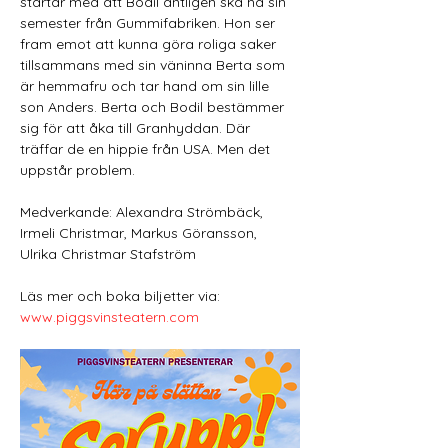
startar med att Bodil äntligen ska ha sin 
semester från Gummifabriken. Hon ser 
fram emot att kunna göra roliga saker 
tillsammans med sin väninna Berta som 
är hemmafru och tar hand om sin lille 
son Anders. Berta och Bodil bestämmer 
sig för att åka till Granhyddan. Där 
träffar de en hippie från USA. Men det 
uppstår problem. 
Medverkande: Alexandra Strömbäck, 
Irmeli Christmar, Markus Göransson, 
Ulrika Christmar Stafström
Läs mer och boka biljetter via: 
www.piggsvinsteatern.com