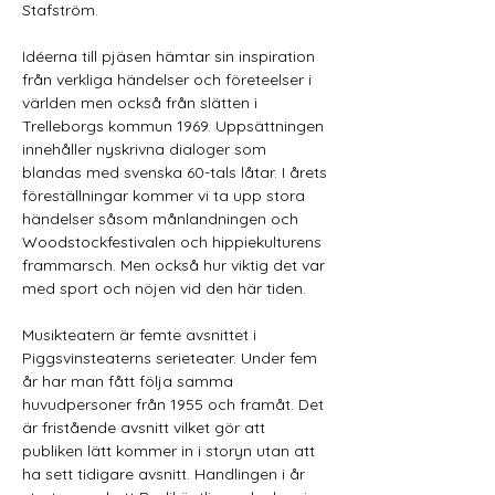
Stafström. 
Idéerna till pjäsen hämtar sin inspiration 
från verkliga händelser och företeelser i 
världen men också från slätten i 
Trelleborgs kommun 1969. Uppsättningen 
innehåller nyskrivna dialoger som 
blandas med svenska 60-tals låtar. I årets 
föreställningar kommer vi ta upp stora 
händelser såsom månlandningen och 
Woodstockfestivalen och hippiekulturens 
frammarsch. Men också hur viktig det var 
med sport och nöjen vid den här tiden. 
Musikteatern är femte avsnittet i 
Piggsvinsteaterns serieteater. Under fem 
år har man fått följa samma 
huvudpersoner från 1955 och framåt. Det 
är fristående avsnitt vilket gör att 
publiken lätt kommer in i storyn utan att 
ha sett tidigare avsnitt. Handlingen i år 