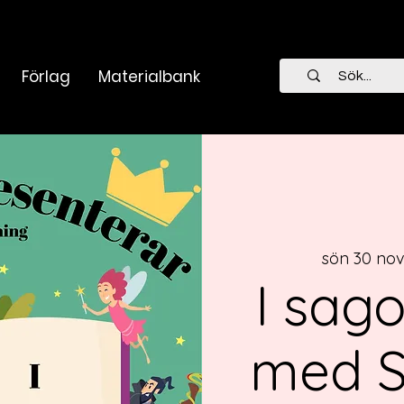
Förlag
Materialbank
sön 30 nov
I sag
med 