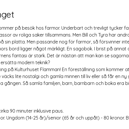
get
ommer på besök hos farmor. Underbart och trevligt tycker far
or av roliga saker tillsammans. Men Bill och Tyra har andra
å sin platta. Men passande nog för farmor, så försvinner inte
s bord ligger något märkligt. En sagobok. I brist på annat a
ens fantasi är stark. Det är nästan att man kan se sagorna 
 ersätta modern teknik? 
llning på Kulturhuset Flamman! En föreställning som kommer at
 väcks lite nostalgi och gamla minnen till liv eller så får en 
a gången. Så samla familjen, barn, barnbarn och boka era bilje
irka 90 minuter inklusive paus. 
nor. Ungdom (14-25 år)/senior (65 år och uppåt) - 80 kronor. Ba