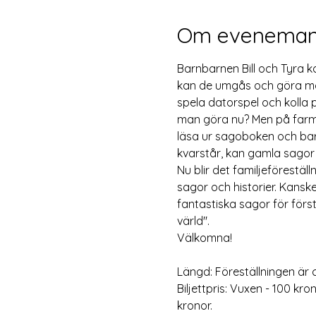
Om eveneman
Barnbarnen Bill och Tyra k
kan de umgås och göra mass
spela datorspel och kolla p
man göra nu? Men på farmor
läsa ur sagoboken och barn
kvarstår, kan gamla sagor
Nu blir det familjeförestä
sagor och historier. Kanske
fantastiska sagor för först
värld". 
Välkomna! 
Längd: Föreställningen är c
Biljettpris: Vuxen - 100 kro
kronor. 