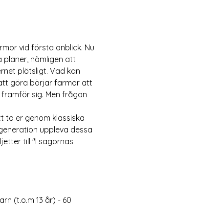
mor vid första anblick. Nu 
 planer, nämligen att 
rnet plötsligt. Vad kan 
tt göra börjar farmor att 
framför sig. Men frågan 
t ta er genom klassiska 
ny generation uppleva dessa 
tter till "I sagornas 
rn (t.o.m 13 år) - 60 