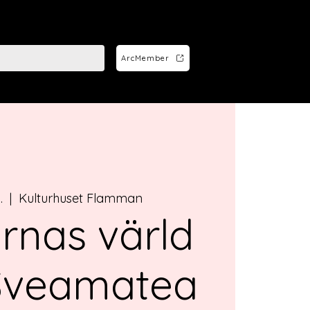
ArcMember
.
  |  
Kulturhuset Flamman
ornas värld
Sveamatea