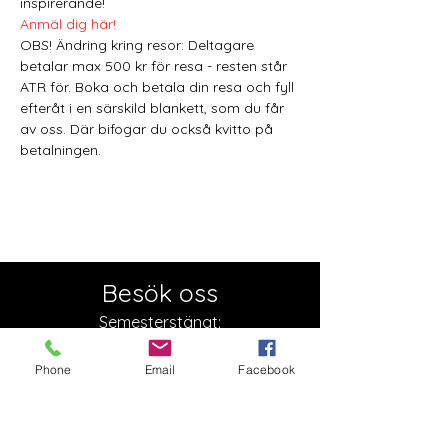
inspirerande! 
Anmäl dig här!
OBS! Ändring kring resor: Deltagare 
betalar max 500 kr för resa - resten står 
ATR för. Boka och betala din resa och fyll 
efteråt i en särskild blankett, som du får 
av oss. Där bifogar du också kvitto på 
betalningen.
Besök oss
Semesterstängt:
Öppnar 5 augusti
Phone
Email
Facebook
Slottsgatan 17
722 11 Västerås
Org. nr:
879000-2136