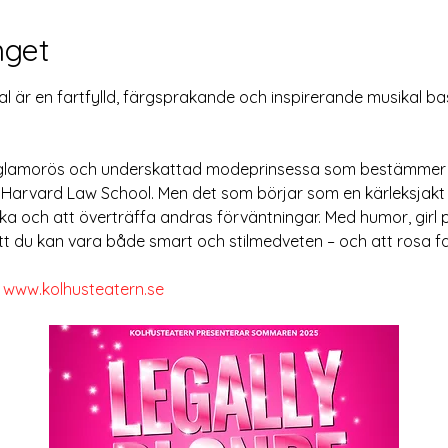
get
al är en fartfylld, färgsprakande och inspirerande musikal b
n glamorös och underskattad modeprinsessa som bestämmer sig
 Harvard Law School. Men det som börjar som en kärleksjakt u
rka och att överträffa andras förväntningar. Med humor, girl
t du kan vara både smart och stilmedveten – och att rosa fakt
 
www.kolhusteatern.se