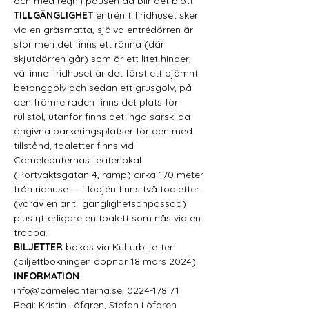
och med regn i pausen då blir det blött 
TILLGÄNGLIGHET
 entrén till ridhuset sker 
via en gräsmatta, själva entrédörren är 
stor men det finns ett ränna (där 
skjutdörren går) som är ett litet hinder, 
väl inne i ridhuset är det först ett ojämnt 
betonggolv och sedan ett grusgolv, på 
den främre raden finns det plats för 
rullstol, utanför finns det inga särskilda 
angivna parkeringsplatser för den med 
tillstånd, toaletter finns vid 
Cameleonternas teaterlokal 
(Portvaktsgatan 4, ramp) cirka 170 meter 
från ridhuset – i foajén finns två toaletter 
(varav en är tillgänglighetsanpassad) 
plus ytterligare en toalett som nås via en 
trappa. 
BILJETTER
 bokas via Kulturbiljetter 
(biljettbokningen öppnar 18 mars 2024) 
INFORMATION
info@cameleonterna.se, 0224-178 71 
Regi:
 Kristin Löfgren, Stefan Löfgren 