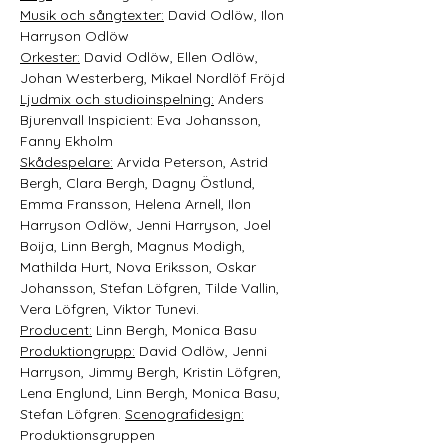
Musik och sångtexter:
 David Odlöw, Ilon 
Harryson Odlöw 
Orkester:
 David Odlöw, Ellen Odlöw, 
Johan Westerberg, Mikael Nordlöf Fröjd 
Ljudmix och studioinspelning:
 Anders 
Bjurenvall Inspicient: Eva Johansson, 
Fanny Ekholm 
Skådespelare:
 Arvida Peterson, Astrid 
Bergh, Clara Bergh, Dagny Östlund, 
Emma Fransson, Helena Arnell, Ilon 
Harryson Odlöw, Jenni Harryson, Joel 
Boija, Linn Bergh, Magnus Modigh, 
Mathilda Hurt, Nova Eriksson, Oskar 
Johansson, Stefan Löfgren, Tilde Vallin, 
Vera Löfgren, Viktor Tunevi. 
Producent:
 Linn Bergh, Monica Basu 
Produktiongrupp:
 David Odlöw, Jenni 
Harryson, Jimmy Bergh, Kristin Löfgren, 
Lena Englund, Linn Bergh, Monica Basu, 
Stefan Löfgren. 
Scenografidesign:
Produktionsgruppen 