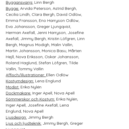
Byggansvarig:
 Linn Bergh 
Bygge:
 Arvida Peterson, Astrid Bergh, 
Cecilia Lindh, Clara Bergh, David Odlöw, 
Emma Fransson, Eno Harryson Odlöw, 
Eva Johansson, Greger Ljungqvist, 
Herman Axefall, Jenni Harryson, Josefine 
Axefall, Jimmy Bergh, Kristin Löfgren, Linn 
Bergh, Magnus Modigh, Malin Vallin, 
Martin Johansson, Monica Basu, Mårten 
Hejll, Nova Eriksson, Oskar Johansson, 
Roland Haglund, Stefan Löfgren, Tilde 
Vallin, Tommy Vallin 
Affisch/illustrationer: 
Ellen Odlöw 
Kostymdesign:
 Lena Englund 
Modist:
 Erika Nylén 
Dockmakare:
 Inger Apell, Nova Apell 
Sömmerskor och Kostym:
 Erika Nylén, 
Inger Apell, Josefine Axefall, Lena 
Englund, Nova Apell 
Ljusdesign:
 Jimmy Bergh 
Ljus och ljudteknik:
 Jimmy Bergh, Greger 