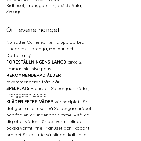
Ridhuset, Tränggatan 4, 733 37 Sala,
Sverige
Om evenemanget
Nu sätter Cameleonterna upp Barbro 
Lindgrens ”Loranga, Masarin och 
Dartanjang”! 
FÖRESTÄLLNINGENS LÄNGD
 cirka 2 
timmar inklusive paus 
REKOMMENDERAD ÅLDER
rekommenderas från 7 år 
SPELPLATS
 Ridhuset, Salbergaområdet, 
Tränggatan 2, Sala 
KLÄDER EFTER VÄDER
 vår spelplats är 
det gamla ridhuset på Salbergaområdet 
och foajén är under bar himmel – så klä 
dig efter väder – är det varmt blir det 
också varmt inne i ridhuset och likadant 
om det är kallt ute så blir det kallt inne 