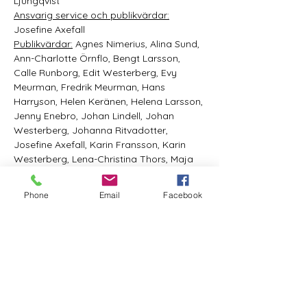
Ljungqvist 
Ansvarig service och publikvärdar:
Josefine Axefall 
Publikvärdar:
 Agnes Nimerius, Alina Sund, 
Ann-Charlotte Örnflo, Bengt Larsson, 
Calle Runborg, Edit Westerberg, Evy 
Meurman, Fredrik Meurman, Hans 
Harryson, Helen Keränen, Helena Larsson, 
Jenny Enebro, Johan Lindell, Johan 
Westerberg, Johanna Ritvadotter, 
Josefine Axefall, Karin Fransson, Karin 
Westerberg, Lena-Christina Thors, Maja 
Jaresund, Malin Vallin, Monica Basu, 
Niklas Eriksson, Sabine Runborg, Tommy 
Phone
Email
Facebook
Vallin, Yvonne Harryson Westling 
Hygien 
och Sanitet:
 Bengt Larsson 
Foto:
 Linn Bergh 
Tryck:
 Dekalbolaget, Folk Lab 
Förlag:
 ATR:s förlag 
Det lokala bageriet som bakat Loranga-
Masarinerna till pausfikat:
 Ångbageriet 
Det lokala kafferosteriet som står för 