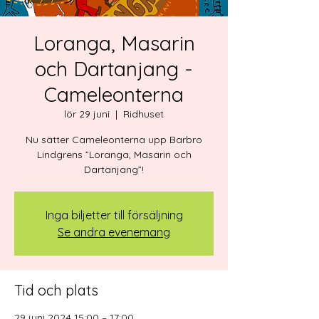
Loranga, Masarin
och Dartanjang -
Cameleonterna
lör 29 juni
  |  
Ridhuset
Nu sätter Cameleonterna upp Barbro
Lindgrens ”Loranga, Masarin och
Dartanjang”!
Inga biljetter till försäljning
Se andra evenemang
Tid och plats
29 juni 2024 15:00 – 17:00