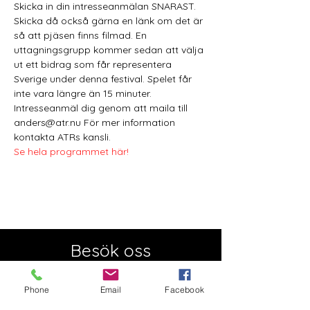
Skicka in din intresseanmälan SNARAST. 
Skicka då också gärna en länk om det är 
så att pjäsen finns filmad. En 
uttagningsgrupp kommer sedan att välja 
ut ett bidrag som får representera 
Sverige under denna festival. Spelet får 
inte vara längre än 15 minuter. 
Intresseanmäl dig genom att maila till 
anders@atr.nu För mer information 
kontakta ATRs kansli.
Se hela programmet här!
Besök oss
Semesterstängt:
Öppnar 5 augusti
Phone
Email
Facebook