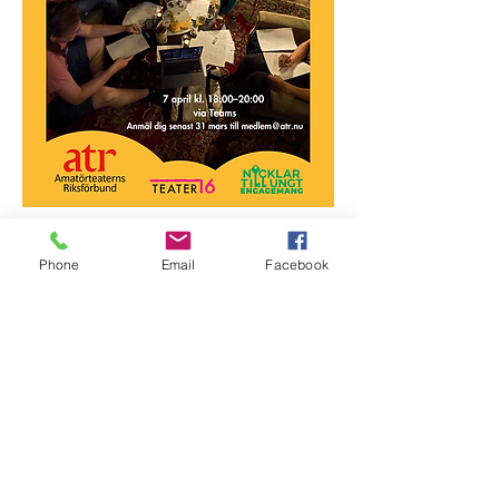
Phone
Email
Facebook
Besök oss
Semesterstängt:
Öppnar 5 augusti
Slottsgatan 17
722 11 Västerås
Org. nr:
879000-2136