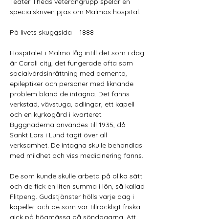
Teater Theas veterangrupp spelar en 
specialskriven pjäs om Malmös hospital.
På livets skuggsida – 1888
Hospitalet i Malmö låg intill det som i dag 
är Caroli city, det fungerade ofta som 
socialvårdsinrättning med dementa, 
epileptiker och personer med liknande 
problem bland de intagna. Det fanns 
verkstad, vävstuga, odlingar, ett kapell 
och en kyrkogård i kvarteret. 
Byggnaderna användes till 1935, då 
Sankt Lars i Lund tagit över all 
verksamhet. De intagna skulle behandlas 
med mildhet och viss medicinering fanns.
De som kunde skulle arbeta på olika sätt 
och de fick en liten summa i lön, så kallad 
Flitpeng. Gudstjänster hölls varje dag i 
kapellet och de som var tillräckligt friska 
gick på högmässa på söndagarna. Att 