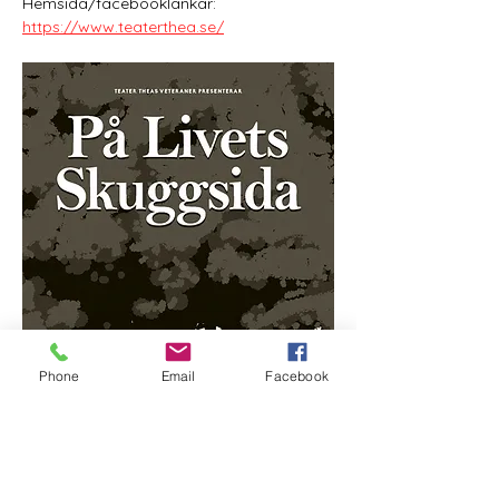
Hemsida/facebooklänkar: 
https://www.teaterthea.se/
Phone
Email
Facebook