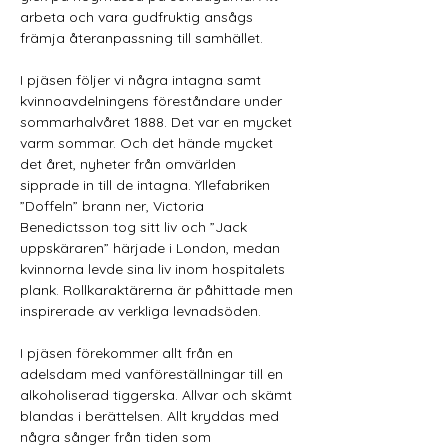
arbeta och vara gudfruktig ansågs 
främja återanpassning till samhället.
I pjäsen följer vi några intagna samt 
kvinnoavdelningens föreståndare under 
sommarhalvåret 1888. Det var en mycket 
varm sommar. Och det hände mycket 
det året, nyheter från omvärlden 
sipprade in till de intagna. Yllefabriken 
”Doffeln” brann ner, Victoria 
Benedictsson tog sitt liv och ”Jack 
uppskäraren” härjade i London, medan 
kvinnorna levde sina liv inom hospitalets 
plank. Rollkaraktärerna är påhittade men 
inspirerade av verkliga levnadsöden.
I pjäsen förekommer allt från en 
adelsdam med vanföreställningar till en 
alkoholiserad tiggerska. Allvar och skämt 
blandas i berättelsen. Allt kryddas med 
några sånger från tiden som 