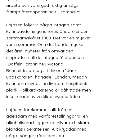
arbeta och vara gudfruktig ansågs 
främja återanpassning till samhället.
I pjäsen följer vi några intagna samt 
kvinnoavdelningens föreståndare under 
sommarhalvåret 1888. Det var en mycket 
varm sommar. Och det hände mycket 
det året, nyheter från omvärlden 
sipprade in till de intagna. Yllefabriken 
”Doffeln” brann ner, Victoria 
Benedictsson tog sitt liv och ”Jack 
uppskäraren” härjade i London, medan 
kvinnorna levde sina liv inom hospitalets 
plank. Rollkaraktärerna är påhittade men 
inspirerade av verkliga levnadsöden.
I pjäsen förekommer allt från en 
adelsdam med vanföreställningar till en 
alkoholiserad tiggerska. Allvar och skämt 
blandas i berättelsen. Allt kryddas med 
några sånger från tiden som 