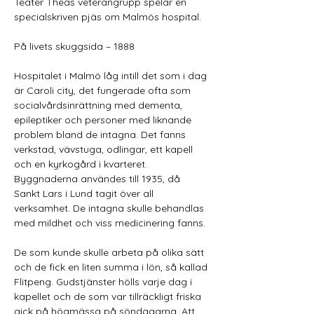
Teater Theas veterangrupp spelar en 
specialskriven pjäs om Malmös hospital.
På livets skuggsida – 1888
Hospitalet i Malmö låg intill det som i dag 
är Caroli city, det fungerade ofta som 
socialvårdsinrättning med dementa, 
epileptiker och personer med liknande 
problem bland de intagna. Det fanns 
verkstad, vävstuga, odlingar, ett kapell 
och en kyrkogård i kvarteret. 
Byggnaderna användes till 1935, då 
Sankt Lars i Lund tagit över all 
verksamhet. De intagna skulle behandlas 
med mildhet och viss medicinering fanns.
De som kunde skulle arbeta på olika sätt 
och de fick en liten summa i lön, så kallad 
Flitpeng. Gudstjänster hölls varje dag i 
kapellet och de som var tillräckligt friska 
gick på högmässa på söndagarna. Att 