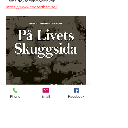
Hemsida/facebooklänkar: 
https://www.teaterthea.se/
Phone
Email
Facebook