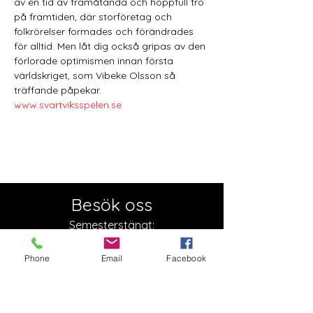
av en tid av framåtanda och hoppfull tro 
på framtiden, där storföretag och 
folkrörelser formades och förändrades 
för alltid. Men låt dig också gripas av den 
förlorade optimismen innan första 
världskriget, som Vibeke Olsson så 
träffande påpekar.
www.svartviksspelen.se
Besök oss
Semesterstängt:
Öppnar 5 augusti
Phone
Email
Facebook
Slottsgatan 17
722 11 Västerås
Org. nr:
879000-2136