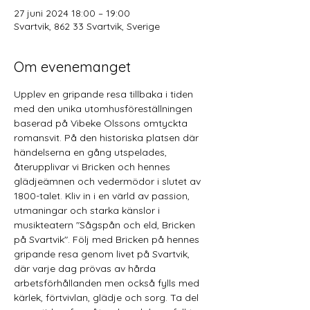
27 juni 2024 18:00 – 19:00
Svartvik, 862 33 Svartvik, Sverige
Om evenemanget
Upplev en gripande resa tillbaka i tiden 
med den unika utomhusföreställningen 
baserad på Vibeke Olssons omtyckta 
romansvit. På den historiska platsen där 
händelserna en gång utspelades, 
återupplivar vi Bricken och hennes 
glädjeämnen och vedermödor i slutet av 
1800-talet. Kliv in i en värld av passion, 
utmaningar och starka känslor i 
musikteatern "Sågspån och eld, Bricken 
på Svartvik". Följ med Bricken på hennes 
gripande resa genom livet på Svartvik, 
där varje dag prövas av hårda 
arbetsförhållanden men också fylls med 
kärlek, förtvivlan, glädje och sorg. Ta del 