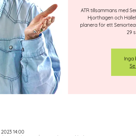
ATR tillsammans med Sen
Hjorthagen och Hällef
planera för ett Seniorte
29 s
Inga b
Se
. 2023 14:00