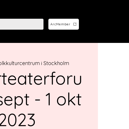
ArcMember
olkkulturcentrum i Stockholm
rteaterforu
ept - 1 okt
2023