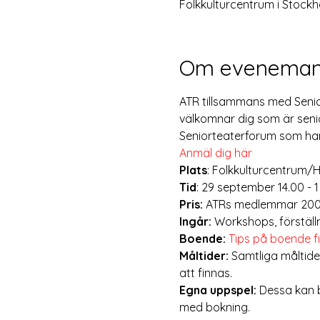
Folkkulturcentrum i Stock
Om eveneman
ATR tillsammans med Senio
välkomnar dig som är seni
Seniorteaterforum som har 
Anmäl dig här
Plats
: Folkkulturcentrum/H
Tid
: 29 september 14.00 - 
Pris: 
ATRs medlemmar 2000
Ingår: 
Workshops, förstäl
Boende:
Tips på boende f
Måltider: 
Samtliga måltide
att finnas.
Egna uppspel:
 Dessa kan b
med bokning.  