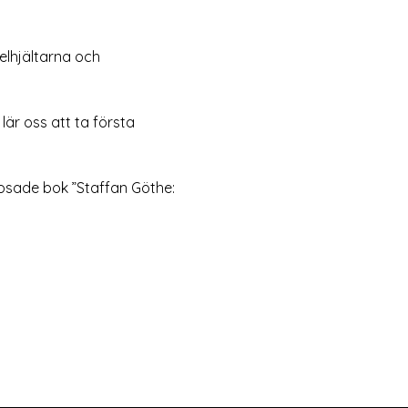
elhjältarna och 
r oss att ta första 
rosade bok ”Staffan Göthe: 