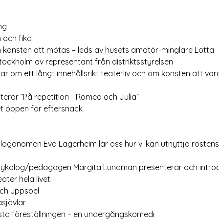
ng
 och fika
 konsten att mötas – leds av husets amatör-minglare Lotta
ockholm av representant från distriktsstyrelsen
ar om ett långt innehållsrikt teaterliv och om konsten att vara
erar ”På repetition - Romeo och Julia”
fét öppen för eftersnack
 logonomen Eva Lagerheim lär oss hur vi kan utnyttja röstens 
 psykolog/pedagogen Margita Lundman presenterar och intr
ater hela livet.
och uppspel
sjävlar
ista föreställningen – en undergångskomedi