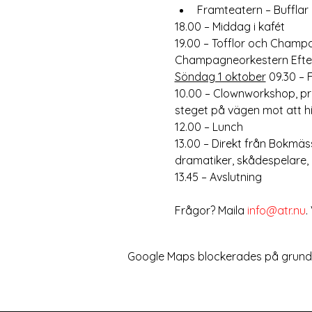
Framteatern – Bufflar
18.00 – Middag i kafét
19.00 – Tofflor och Champa
Champagneorkestern Efter 
Söndag 1 oktober
 09.30 – 
10.00 – Clownworkshop, pr
steget på vägen mot att h
12.00 – Lunch
13.00 – Direkt från Bokmäs
dramatiker, skådespelare, 
13.45 – Avslutning
Frågor? Maila 
info@atr.nu
.
Google Maps blockerades på grund av