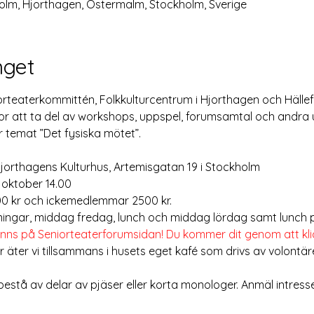
holm, Hjorthagen, Östermalm, Stockholm, Sverige
get
rteaterkommittén, Folkkulturcentrum i Hjorthagen och Hällef
or att ta del av workshops, uppspel, forumsamtal och andra up
temat ”Det fysiska mötet”.
jorthagens Kulturhus, Artemisgatan 19 i Stockholm 
1 oktober 14.00
 kr och ickemedlemmar 2500 kr.
lningar, middag fredag, lunch och middag lördag samt lunch 
inns på Seniorteaterforumsidan! Du kommer dit genom att kli
r äter vi tillsammans i husets eget kafé som drivs av volontär
estå av delar av pjäser eller korta monologer. Anmäl intress