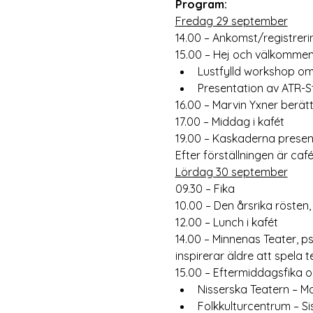
Program:
Fredag 29 september
14.00 – Ankomst/registreri
15.00 – Hej och välkommen
Lustfylld workshop om
Presentation av ATR-St
16.00 – Marvin Yxner berätt
17.00 – Middag i kafét
19.00 – Kaskaderna present
Efter förställningen är ca
Lördag 30 september
09.30 – Fika
10.00 – Den årsrika rösten,
12.00 – Lunch i kafét
14.00 – Minnenas Teater,
inspirerar äldre att spela te
15.00 – Eftermiddagsfika 
Nisserska Teatern – Ma
Folkkulturcentrum – S