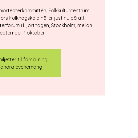
iorteaterkommittén, Folkkulturcentrum i
ors Folkhögskola håller just nu på att
aterforum i Hjorthagen, Stockholm, mellan
eptember-1 oktober.
iljetter till försäljning
 andra evenemang