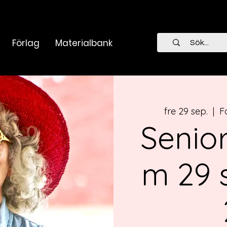
Förlag
Materialbank
fre 29 sep.
  |  
F
Senio
m 29 s