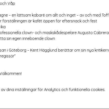
 och Våp
gne – en lättsam kabaré om allt och inget – av och med Toff
förställningen är kafét öppen för eftersnack och fest
Fika
ofessionella clown- och maskskådespelare Augusto Cabrera lä
itta sin egen inneboende clown
san i Göteborg – Kent Hägglund berättar om sin nya kritiker
regissör”
 Välkommen!
 dina inställningar för Analytics och funktionella cookies.