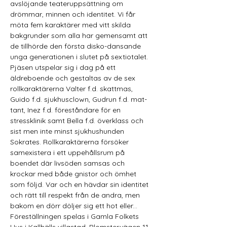
avslöjande teateruppsättning om 
drömmar, minnen och identitet. Vi får 
möta fem karaktärer med vitt skilda 
bakgrunder som alla har gemensamt att 
de tillhörde den första disko-dansande 
unga generationen i slutet på sextiotalet. 
Pjäsen utspelar sig i dag på ett 
äldreboende och gestaltas av de sex 
rollkaraktärerna Valter f.d. skattmas, 
Guido f.d. sjukhusclown, Gudrun f.d. mat-
tant, Inez f.d. föreståndare för en 
stressklinik samt Bella f.d. överklass och 
sist men inte minst sjukhushunden 
Sokrates. Rollkaraktärerna försöker 
samexistera i ett uppehållsrum på 
boendet där livsöden samsas och 
krockar med både gnistor och ömhet 
som följd. Var och en hävdar sin identitet 
och rätt till respekt från de andra, men 
bakom en dörr döljer sig ett hot eller...
Föreställningen spelas i Gamla Folkets 