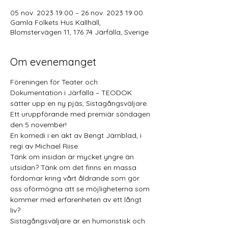
05 nov. 2023 19:00 – 26 nov. 2023 19:00
Gamla Folkets Hus Kallhäll,
Blomstervägen 11, 176 74 Järfälla, Sverige
Om evenemanget
Föreningen för Teater och 
Dokumentation i Järfälla – TEODOK 
sätter upp en ny pjäs, Sistagångsväljare. 
Ett uruppförande med premiär söndagen 
den 5 november!
En komedi i en akt av Bengt Järnblad, i 
regi av Michael Riise.
Tänk om insidan är mycket yngre än 
utsidan? Tänk om det finns en massa 
fördomar kring vårt åldrande som gör 
oss oförmögna att se möjligheterna som 
kommer med erfarenheten av ett långt 
liv?
Sistagångsväljare är en humoristisk och 