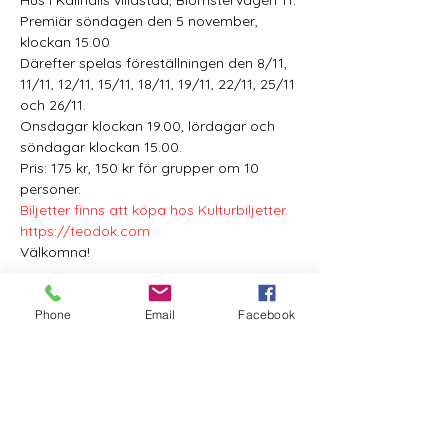
Hus i Kallhälls villastad, Blomstervägen 11.
Premiär söndagen den 5 november, 
klockan 15.00
Därefter spelas föreställningen den 8/11, 
11/11, 12/11, 15/11, 18/11, 19/11, 22/11, 25/11 
och 26/11. 
Onsdagar klockan 19.00, lördagar och 
söndagar klockan 15.00. 
Pris: 175 kr, 150 kr för grupper om 10 
personer.
Biljetter finns att köpa hos Kulturbiljetter. 
https://teodok.com
Välkomna!
Phone
Email
Facebook
Besök oss
Semesterstängt:
Öppnar 5 augusti