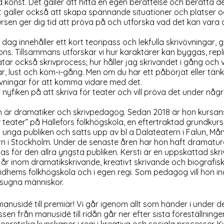
 konst. Det gäller att hitta en egen berättelse och berätta d
et gäller också att skapa spännande situationer och platser
rsen ger dig tid att pröva på och utforska vad det kan vara a
 dag innehåller ett kort teoripass och lekfulla skrivövningar
ns. Tillsammans utforskar vi hur karaktärer kan byggas, replik
pratar också skrivprocess; hur håller jag skrivandet i gång o
r, lust och kom-i-gång. Men om du har ett påbörjat eller tänkt
ningar för att komma vidare med det.
 nyfiken på att skriva för teater och vill pröva det under n
 är dramatiker och skrivpedagog. Sedan 2018 är hon kursans
r teater” på Hällefors folkhögskola, en eftertraktad grundkur
den unga publiken och satts upp av bl a Dalateatern i Falun, Mån
n i Stockholm. Under de senaste åren har hon haft dramatur
as för den allra yngsta publiken. Kersti är en uppskattad skr
io år inom dramatikskrivande, kreativt skrivande och biografis
dhems folkhögskola och i egen regi. Som pedagog vill hon ingj
vsugna människor.
anusidé till premiär! Vi går igenom allt som händer i under d
 från manusidé till ridån går ner efter sista föreställninge