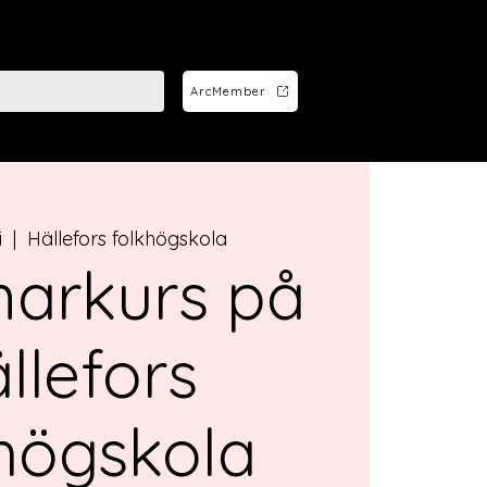
ArcMember
i
  |  
Hällefors folkhögskola
arkurs på
llefors
högskola