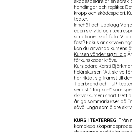
skådespelare är en särskild
handlingar och repliker. D
kropp och skådespeleri. Ku
teater.
Innehåll och upplägg
Varje
egen skrivtid och textrespo
situationer kraftfulla. Vi 
fast? Fokus är skrivövninga
kan du använda kursens öv
Kursen vänder sig till dig
Är
förkunskaper krävs.
Kursledare
Kersti Björkman
helårskursen ”Att skriva fö
har riktat sig främst till 
Tigerbrand och TUR-teater
senast ”Jag kan!” som spel
skrivarkurser i snart trett
årliga sommarkurser på Fri
såväl unga som äldre skri
KURS I TEATERREGI
Från m
komplexa skapandeprocessen