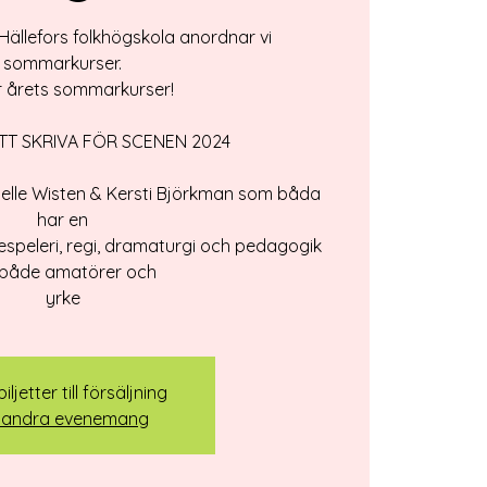
ällefors folkhögskola anordnar vi
sommarkurser.
r årets sommarkurser!
ATT SKRIVA FÖR SCENEN 2024
 Pelle Wisten & Kersti Björkman som båda
har en
espeleri, regi, dramaturgi och pedagogik
 både amatörer och
yrke
iljetter till försäljning
 andra evenemang