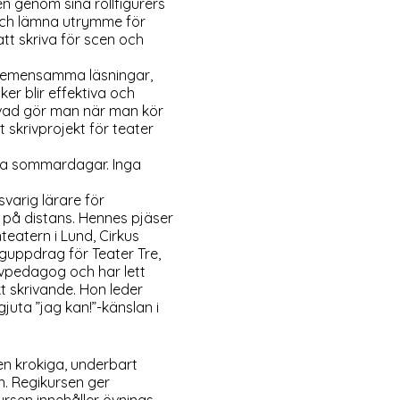
en genom sina rollfigurers
 och lämna utrymme för
tt skriva för scen och
, gemensamma läsningar,
er blir effektiva och
ch vad gör man när man kör
 skrivprojekt för teater
ågra sommardagar. Inga
varig lärare för
s på distans. Hennes pjäser
teatern i Lund, Cirkus
guppdrag för Teater Tre,
ivpedagog och har lett
kt skrivande. Hon leder
uta ”jag kan!”-känslan i
en krokiga, underbart
n. Regikursen ger