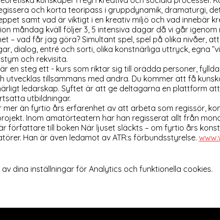
oretiska kunskaper i regi i kreativa och sociala processer. K
regissera och korta teoripass i gruppdynamik, dramaturgi, de
ppet samt vad är viktigt i en kreativ miljö och vad innebär k
ion måndag kväll följer 3, 5 intensiva dagar då vi går igenom 
het – vad får jag göra? Simultant spel, spel på olika nivåer, at
ar, dialog, entré och sorti, olika konstnärliga uttryck, egna ”vi
ostym och rekvisita.
r en steg ett - kurs som riktar sig till orädda personer, fylld
 och utvecklas tillsammans med andra. Du kommer att få kun
ärligt ledarskap. Syftet är att ge deltagarna en plattform att s
ortsatta utbildningar.
r mer än fyrtio års erfarenhet av att arbeta som regissör, ko
rprojekt. Inom amatörteatern har han regisserat allt från mono
är författare till boken När ljuset släckts – om fyrtio års ko
örer. Han är även ledamot av ATR:s förbundsstyrelse.
www.w
 dina inställningar för Analytics och funktionella cookies.