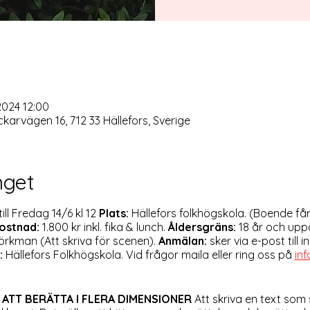
 2024 12:00
ckarvägen 16, 712 33 Hällefors, Sverige
get
ill Fredag 14/6 kl 12
Plats:
Hällefors folkhögskola. (Boende får
ostnad:
1.800 kr inkl. fika & lunch.
Åldersgräns:
18 år och upp
jörkman (Att skriva för scenen).
Anmälan:
sker via e-post till i
:
Hällefors Folkhögskola. Vid frågor maila eller ring oss på
inf
 ATT BERÄTTA I FLERA DIMENSIONER
Att skriva en text som