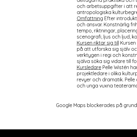
deltagarna praktiska och te
och arbetsuppgifter i att 
antropologiska kulturbegre
Omfattning
Efter introdukt
och ansvar. Konstnärlig fri
tempo, riktningar, placering
scenografi, ljus och ljud, k
Kursen riktar sig till
Kursen ä
på att utforska sig själv
verktygen i regi och konstn
själva söka sig vidare till f
Kursledare
Pelle Wistén ha
projektledare i olika kultu
revyer och dramatik. Pelle 
och unga vuxna teateramat
Google Maps blockerades på grund av