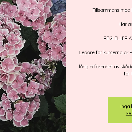
Tillsammans med H
Här ä
REGI ELLER 
​Ledare för kurserna är
lång erfarenhet av skåd
för
Inga b
Se