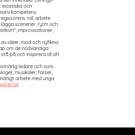
ursen innehåller övnings-
t estetiska och
reativ kompetens.
regissörens roll, arbete
t lägga scenerier, rytm och
sitkort”, improvisationer,
a av idéer, mod och nyfikna
skap om de nödvändiga
tå på och inspirera till att
nstnärlig ledare och som
loger, musikaler, farser,
nstnärligt arbete med unga
isten.se