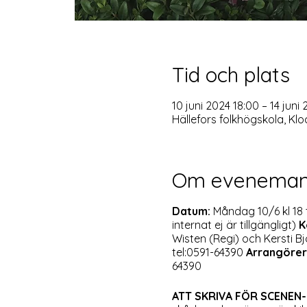
Tid och plats
10 juni 2024 18:00 – 14 juni
Hällefors folkhögskola, Klo
Om eveneman
Datum:
Måndag 10/6 kl 18 t
internat ej är tillgängligt)
K
Wisten (Regi) och Kersti B
tel:0591-64390
Arrangörer
64390
ATT SKRIVA FÖR SCENEN-