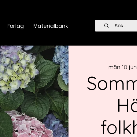
Förlag
Materialbank
mån 10 jun
Somm
Hä
folk