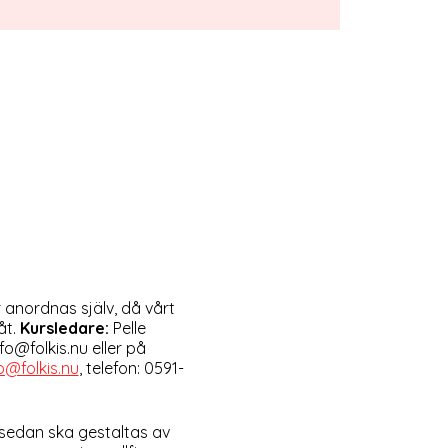
 anordnas själv, då vårt
åt.
Kursledare:
Pelle
nfo@folkis.nu eller på
o@folkis.nu
, telefon: 0591-
 sedan ska gestaltas av