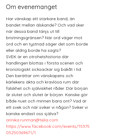
Om evenemanget
Har vänskap ett starkare band, än 
bandet mellan älskande? Och vad sker 
när dessa band tänjs ut till 
bristningsgränsen? När ord väger mot 
ord och en tystnad säger det som borde 
eller aldrig borde ha sagts? 
SVEK är en otrohetshistoria där 
handlingen blottas i första scenen och 
kronologiskt sicksackar sig bakåt i tid. 
Den berättar om vänskapens och 
kärlekens äkta och kravlösa rum där 
falskhet och själviskhet råder. Där början 
är slutet och slutet är början. Kanske gör 
både nuet och minnen bara ont? Vad är 
ett svek och när sviker vi någon? Sviker vi 
kanske endast oss själva?
annika.runman@telia.com
https://www.facebook.com/events/15375
05250369671/1