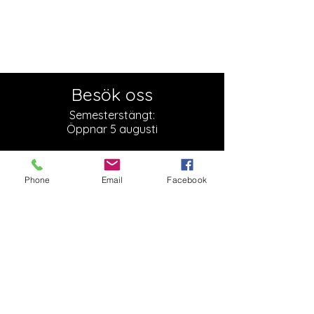
Besök oss
Semesterstängt:
Öppnar 5 augusti
Slottsgatan 17
722 11 Västerås
Phone
Email
Facebook
Org. nr:
879000-2136
Besök butiken
Kontakta oss