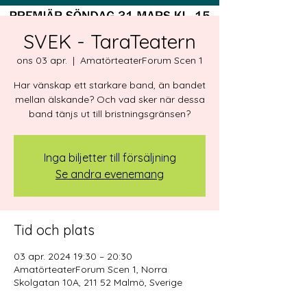
SVEK - TaraTeatern
ons 03 apr.
  |  
AmatörteaterForum Scen 1
Har vänskap ett starkare band, än bandet
mellan älskande? Och vad sker när dessa
band tänjs ut till bristningsgränsen?
Inga biljetter till försäljning
Se andra evenemang
Tid och plats
03 apr. 2024 19:30 – 20:30
AmatörteaterForum Scen 1, Norra
Skolgatan 10A, 211 52 Malmö, Sverige