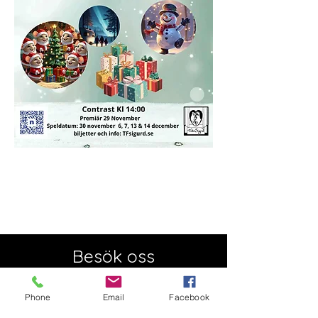
Besök oss
Semesterstängt:
Öppnar 5 augusti
Phone
Email
Facebook