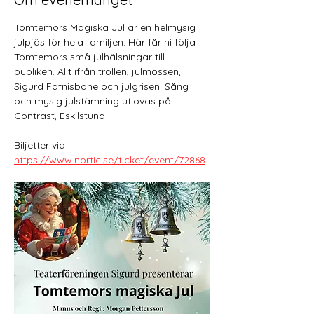
Tomtemors Magiska Jul är en helmysig 
julpjäs för hela familjen. Här får ni följa 
Tomtemors små julhälsningar till 
publiken. Allt ifrån trollen, julmössen, 
Sigurd Fafnisbane och julgrisen. Sång 
och mysig julstämning utlovas på 
Contrast, Eskilstuna 
Biljetter via 
https://www.nortic.se/ticket/event/72868