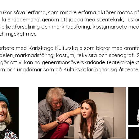
brukar såväl erfarna, som mindre erfarna aktörer mötas 
ella engagemang, genom att jobba med scenteknik, ljus oc
, biljettförsäljning och marknadsföring, kostymarbete m
ch mycket mer.
marbete med Karlskoga Kulturskola som bidrar med amatö
peleri, marknadsföring, kostym, rekvisita och scenografi
gör att vi kan ha generationsöverskridande teaterprojekt
n och ungdomar som på Kulturskolan ägnar sig åt teater,