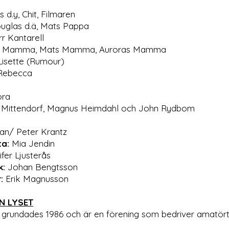
s d.y, Chit, Filmaren
uglas d.ä, Mats Pappa
 Kantarell
as Mamma, Mats Mamma, Auroras Mamma
Lisette (Rumour)
Rebecca
ora
a Mittendorf, Magnus Heimdahl och John Rydbom
an/ Peter Krantz
ta:
Mia Jendin
fer Ljusterås
k:
Johan Bengtsson
r:
Erik Magnusson
N LYSET
t grundades 1986 och är en förening som bedriver amatö