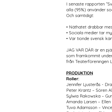
I senaste rapporten ”Sv
alla (95%) använder soc
Och samtidigt:
• Näthatet drabbar mes
• Sociala medier tar my
• Var tionde svensk kän
JAG VAR DÄR är en pjä
som framkommit under 
från Teaterföreningen L
PRODUKTION
Roller:
Jennifer Ljusterås - Dr
Peter Krantz – Sören 
Sylwia Rakowska – Guni
Amanda Larsen – Ellen
Tuva Adamsson – Vince