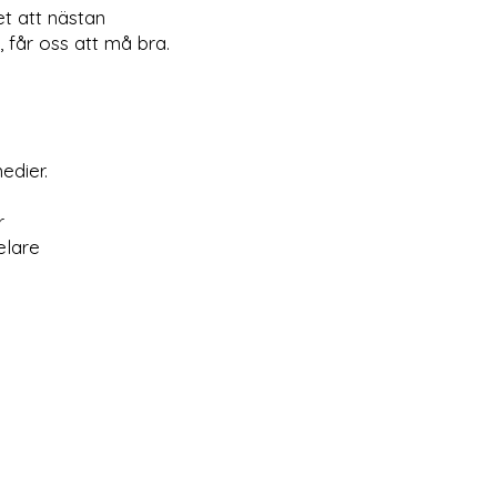
et att nästan
 får oss att må bra.
edier.
r
elare