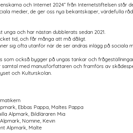
enskarna och Internet 2024” från Internetstiftelsen står d
iala medier, de ger oss nya bekantskaper, värdefulla råd,
t unga och har nästan dubblerats sedan 2021.
cket tid, och får många att må dåligt.
ner sig ofta utanför när de ser andras inlägg på sociala m
s som också bygger på ungas tankar och frågeställninga
samtal med manusförfattaren och framförs av skådesp
yset och Kulturskolan.
amatikern
Alpmark, Ebbas Pappa, Maltes Pappa
lla Alpmark, Bildläraren Mia
 Alpmark, Nomine, Kevin
nt Alpmark, Malte