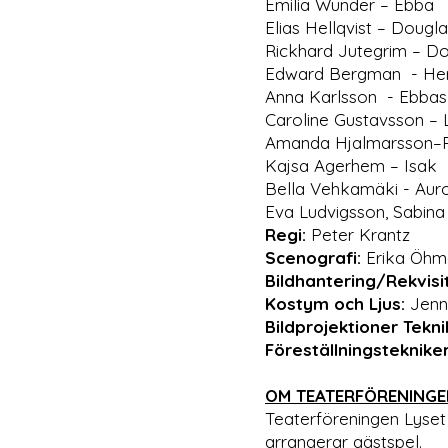
Emilia Wunder – Ebba
Elias Hellqvist – Dougla
Rickhard Jutegrim – Do
Edward Bergman - Herr
Anna Karlsson - Ebb
Caroline Gustavsson – 
Amanda Hjalmarsson–
Kajsa Agerhem – Isak
Bella Vehkamäki - Aur
Eva Ludvigsson, Sabin
Regi:
Peter Krantz
Scenografi:
Erika Öhm
Bildhantering/Rekvisi
Kostym och Ljus:
Jenni
Bildprojektioner Tekni
Föreställningsteknike
OM TEATERFÖRENINGE
Teaterföreningen Lyse
arrangerar gästspel.