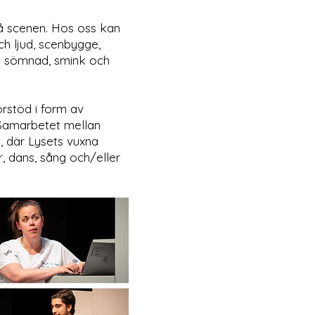
på scenen. Hos oss kan
h ljud, scenbygge,
ed sömnad, smink och
rstöd i form av
. Samarbetet mellan
, där Lysets vuxna
 dans, sång och/eller