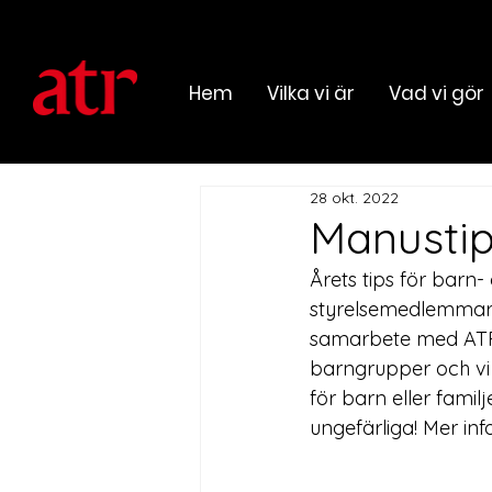
Hem
Vilka vi är
Vad vi gör
28 okt. 2022
Manustip
Årets tips för bar
styrelsemedlemmar 
samarbete med ATR:s
barngrupper och vi
för barn eller familj
ungefärliga! Mer inf