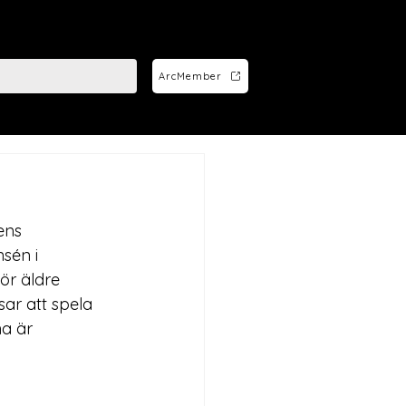
ArcMember
ens 
sén i 
ör äldre 
ar att spela 
a är 