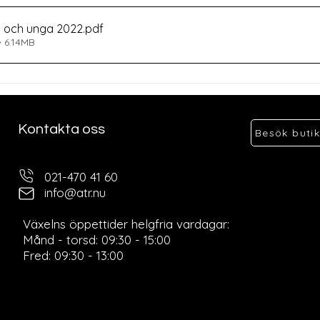
rn och unga 2022
.pdf
 6.14MB
Kontakta oss
Besök buti
021-470 41 60
info@atr.nu
Ö
Växelns öppettider helgfria vardagar:
Månd - torsd: 09:30 - 15:00
Fred: 09:30 - 13:00