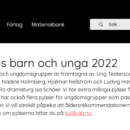
Förlag
Materialbank
s barn och unga 2022
n- och ungdomsgrupper är framtagna av Ung Teatersc
Nadine Holmberg, Hjalmar Hellström och Ludvig Han
 dramaturg Isa Schöier. Vi har extra många pjäser f
 har också flera pjäser för ungdomsgrupper som pass
er. Vi vill särskilt påpeka att åldersrekommendationern
o om pjäserna hittar du på 
butik.atr.nu.