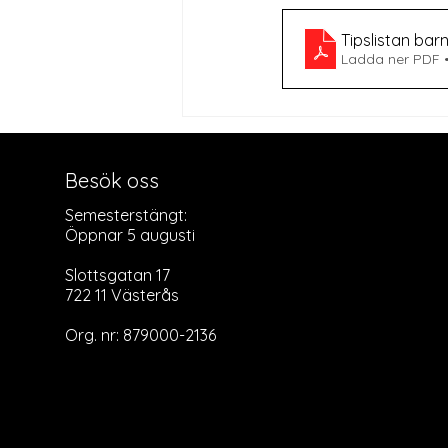
Tipslistan ba
Ladda ner PDF •
Besök oss
Semesterstängt:
Öppnar 5 augusti
Slottsgatan 17
722 11 Västerås
Org. nr: 879000-2136