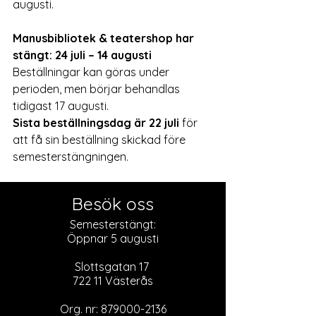
augusti.
Manusbibliotek & teatershop har 
stängt: 24 juli – 14 augusti
Beställningar kan göras under 
perioden, men börjar behandlas 
tidigast 17 augusti. 
Sista beställningsdag är 22 juli
 för 
att få sin beställning skickad före 
semesterstängningen.
Besök oss
Semesterstängt:
Öppnar 5 augusti
Slottsgatan 17
722 11 Västerås
Org. nr:
879000-2136