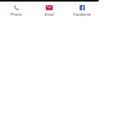
Phone
Email
Facebook
Besök butiken
Kontakta oss
021-470 41 60
info@atr.nu
Ö
Växelns öppettider helgfria vardagar:
Månd - torsd: 09:30 - 15:00
Fred: 09:30 - 13:00