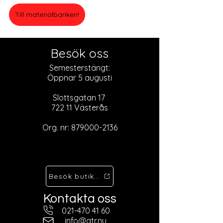
Till materialbanken!
Besök oss
Semesterstängt:
Öppnar 5 augusti
Slottsgatan 17
722 11 Västerås
Org. nr:
879000-2136
Besök butiken
Kontakta oss
021-470 41 60
info@atr.nu