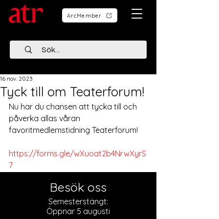
ArcMember
16 nov. 2023
Tyck till om Teaterforum!
Nu har du chansen att tycka till och 
påverka allas våran 
favoritmedlemstidning Teaterforum!
https://forms.gle/wXuoat2b4NrwXyrS
7
Besök oss
Semesterstängt:
Öppnar 5 augusti