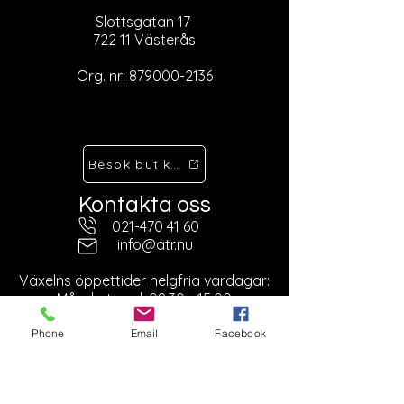
Slottsgatan 17
722 11 Västerås
Org. nr:
879000-2136
Besök butiken
Kontakta oss
021-470 41 60
info@atr.nu
Ö
Växelns öppettider helgfria vardagar:
Månd - torsd: 09:30 - 15:00
Fred: 09:30 - 13:00
Phone
Email
Facebook